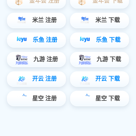
销售网络
服务中心
科技创新
国内区域销售
联系Stake
创新平台
国际区域销售
百度地图
研发成果
在线留言
投资者关系
加盟Stake
公司概况
人才理念
关注Stake
公司公告
招聘信息
公司定期报告
公司治理
投资者教育
实时资讯